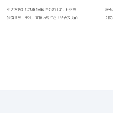
中方布告对沙稀奇4国试行免签计谋，社交部
转会
猎魂世界：王秋儿直播内容汇总！结合实测的
刘尚