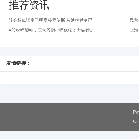
推荐资讯
转会权威曝皇马明夏签罗伊斯 赫迪拉替身已
民营
A股窄幅颤动，三大股指小幅低收：大破钞走
上海
友情链接：
Po
Co