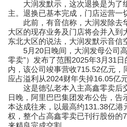
大润发默示，这次退换是为了组
主。退换已基本完成，门店运营一
此前，有音信称，大润发除去华
大区的现存业务及门店将会并入到
东北大区的说法，大润发默示音信
5月20日晚间，大润发母公司高
零卖”）发布了范围2025年3月31
内，该公司竣事营收715.52亿元
应占溢利从2024财年失掉16.05亿
这是德弘老本入主高鑫零卖后交
日晚，阿里巴巴集团发布公告，告示子
本达成往来，以最高约131.38亿
权，整个占高鑫零卖已刊行股份的78
来精良完成交割。