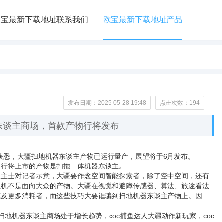
欧宝最新下载地址联系我们
欧宝最新下载地址产品
发布日期：2025-05-28 19:48
点击次数：194
东谈主商场，首款产物行将发布
悉，大疆扫地机器东谈主产物已运行量产，展望将于6月发布。
行将上市的产物是扫拖一体机器东谈主。
主士对记者示意，大疆要作念空间智能探索者，除了空中空间，还有
主机不是面向大众的产物。大疆在视觉和避障传感器、算法、旅途看法
惠及更多消耗者，而这些技巧大要诓骗到扫地机器东谈主产物上。因
扫地机器东谈主商场处于增长趋势，
coc捕鱼达人
大疆动作新玩家，
coc