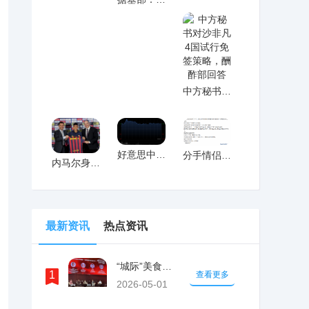
中方秘书对沙非凡4国试行免签策略，酬酢部
好意思中嘉和一度大涨超20% 质子扶直垂
分手情侣意外复合！竟是因为玩了这款爆款国
内马尔身价5700万历史第8 皇马抬价致
最新资讯
热点资讯
“城际”美食切磋，“环球”美食巡礼……舌
1
查看更多
2026-05-01