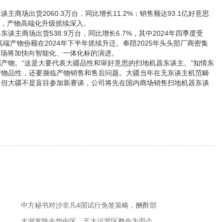
商场出货2060.3万台，同比增长11.2%；销售额达93.1亿好意思
思元，产物高端化升级抓续深入。
主商场出货538.9万台，同比增长6.7%，其中2024年四季度受
中高端产物份额在2024年下半年抓续升迁。奉陪2025年头头部厂商密集
场将加快向智能化、一体化标的演进‌。
物。“这是大要代表大疆品性和审好意思的扫地机器东谈主。”知情东
产物品性，还要濒临产物销售和售后问题。大疆当年在无东谈主机范畴
。但大疆不是盲目参加新赛谈，公司将先在国内商场销售扫地机器东谈
中方秘书对沙非凡4国试行免签策略，酬酢部
大润发除去华中区，五大运营区整合为四个