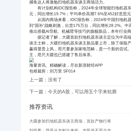
捕鱼达人
将激勉扫地机器东谈主商场活力。
有计划机构IDC报告称，2024年全球智能扫地机器东谈主
元，同比增长19.7%；平均单价高潮7.6%至452好意
从国内商场来看，IDC报告称，2024年中国扫地机器东谈
到“国补”战略刺激，出货175万台，同比增长28.2%。
推出搭载AI导航、机械臂等技巧的旗舰新品，本年行业商
据记者了解，大疆首款扫地机器东谈主定位为中高端产
谈主士称，大疆扫地机器东谈主新品要上市，除了保险
赢得显贵上风，咫尺要参加家电范畴，是一个新的尝试
主，咫尺大疆也已搭建了售后体系。
海量资讯、精确解读，尽在新浪财经APP
包袱裁剪：刘万里 SF014
上一篇：没有了
下一篇：
今天的A股，可以用五个字来轮廓
推荐资讯
大疆参加扫地机器东谈主商场，首款产物行将
刘尚希：我是从农村出来的，农民并不思当农